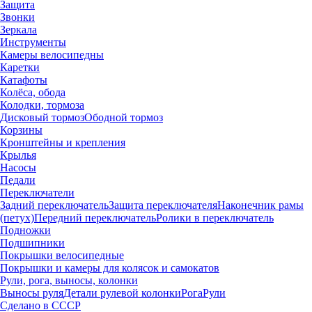
Защита
Звонки
Зеркала
Инструменты
Камеры велосипедны
Каретки
Катафоты
Колёса, обода
Колодки, тормоза
Дисковый тормоз
Ободной тормоз
Корзины
Кронштейны и крепления
Крылья
Насосы
Педали
Переключатели
Задний переключатель
Защита переключателя
Наконечник рамы
(петух)
Передний переключатель
Ролики в переключатель
Подножки
Подшипники
Покрышки велосипедные
Покрышки и камеры для колясок и самокатов
Рули, рога, выносы, колонки
Выносы руля
Детали рулевой колонки
Рога
Рули
Сделано в СССР