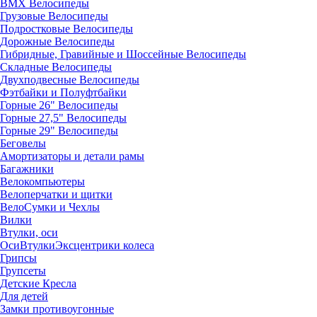
BMX Велосипеды
Грузовые Велосипеды
Подростковые Велосипеды
Дорожные Велосипеды
Гибридные, Гравийные и Шоссейные Велосипеды
Складные Велосипеды
Двухподвесные Велосипеды
Фэтбайки и Полуфтбайки
Горные 26" Велосипеды
Горные 27,5" Велосипеды
Горные 29" Велосипеды
Беговелы
Амортизаторы и детали рамы
Багажники
Велокомпьютеры
Велоперчатки и щитки
ВелоСумки и Чехлы
Вилки
Втулки, оси
Оси
Втулки
Эксцентрики колеса
Грипсы
Групсеты
Детские Кресла
Для детей
Замки противоугонные