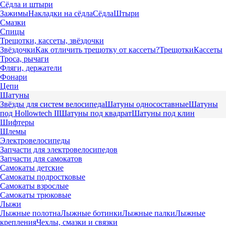
Сёдла и штыри
Зажимы
Накладки на сёдла
Сёдла
Штыри
Смазки
Спицы
Трещотки, кассеты, звёздочки
Звёздочки
Как отличить трещотку от кассеты?
Трещотки
Кассеты
Троса, рычаги
Фляги, держатели
Фонари
Цепи
Шатуны
Звёзды для систем велосипеда
Шатуны односоставные
Шатуны
под Hollowtech II
Шатуны под квадрат
Шатуны под клин
Шифтеры
Шлемы
Электровелосипеды
Запчасти для электровелосипедов
Запчасти для самокатов
Самокаты детские
Самокаты подростковые
Самокаты взрослые
Самокаты трюковые
Лыжи
Лыжные полотна
Лыжные ботинки
Лыжные палки
Лыжные
крепления
Чехлы, смазки и связки