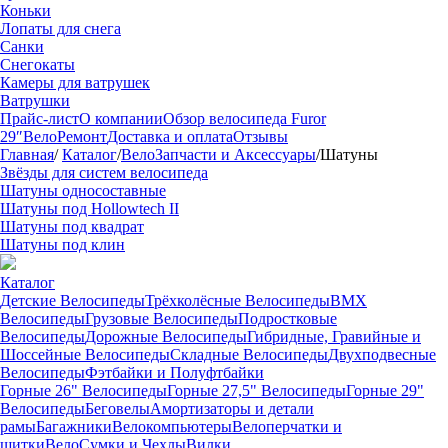
Коньки
Лопаты для снега
Санки
Снегокаты
Камеры для ватрушек
Ватрушки
Прайс-лист
О компании
Обзор велосипеда Furor
29″
ВелоРемонт
Доставка и оплата
Отзывы
Главная
/
Каталог
/
ВелоЗапчасти и Аксессуары
/
Шатуны
Звёзды для систем велосипеда
Шатуны односоставные
Шатуны под Hollowtech II
Шатуны под квадрат
Шатуны под клин
Каталог
Детские Велосипеды
Трёхколёсные Велосипеды
BMX
Велосипеды
Грузовые Велосипеды
Подростковые
Велосипеды
Дорожные Велосипеды
Гибридные, Гравийные и
Шоссейные Велосипеды
Складные Велосипеды
Двухподвесные
Велосипеды
Фэтбайки и Полуфтбайки
Горные 26" Велосипеды
Горные 27,5" Велосипеды
Горные 29"
Велосипеды
Беговелы
Амортизаторы и детали
рамы
Багажники
Велокомпьютеры
Велоперчатки и
щитки
ВелоСумки и Чехлы
Вилки