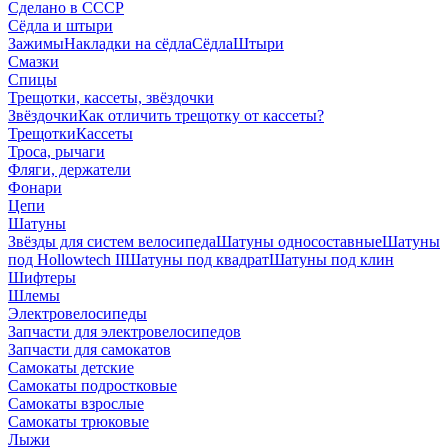
Сделано в СССР
Сёдла и штыри
Зажимы
Накладки на сёдла
Сёдла
Штыри
Смазки
Спицы
Трещотки, кассеты, звёздочки
Звёздочки
Как отличить трещотку от кассеты?
Трещотки
Кассеты
Троса, рычаги
Фляги, держатели
Фонари
Цепи
Шатуны
Звёзды для систем велосипеда
Шатуны односоставные
Шатуны
под Hollowtech II
Шатуны под квадрат
Шатуны под клин
Шифтеры
Шлемы
Электровелосипеды
Запчасти для электровелосипедов
Запчасти для самокатов
Самокаты детские
Самокаты подростковые
Самокаты взрослые
Самокаты трюковые
Лыжи