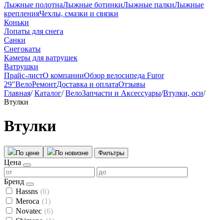
Лыжные полотна
Лыжные ботинки
Лыжные палки
Лыжные
крепления
Чехлы, смазки и связки
Коньки
Лопаты для снега
Санки
Снегокаты
Камеры для ватрушек
Ватрушки
Прайс-лист
О компании
Обзор велосипеда Furor
29″
ВелоРемонт
Доставка и оплата
Отзывы
Главная
/
Каталог
/
ВелоЗапчасти и Аксессуары
/
Втулки, оси
/
Втулки
Втулки
По цене
По новизне
Фильтры
Цена
Бренд
Hassns
(6)
Meroca
(1)
Novatec
(6)