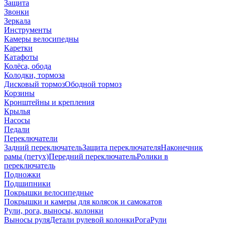
Защита
Звонки
Зеркала
Инструменты
Камеры велосипедны
Каретки
Катафоты
Колёса, обода
Колодки, тормоза
Дисковый тормоз
Ободной тормоз
Корзины
Кронштейны и крепления
Крылья
Насосы
Педали
Переключатели
Задний переключатель
Защита переключателя
Наконечник
рамы (петух)
Передний переключатель
Ролики в
переключатель
Подножки
Подшипники
Покрышки велосипедные
Покрышки и камеры для колясок и самокатов
Рули, рога, выносы, колонки
Выносы руля
Детали рулевой колонки
Рога
Рули