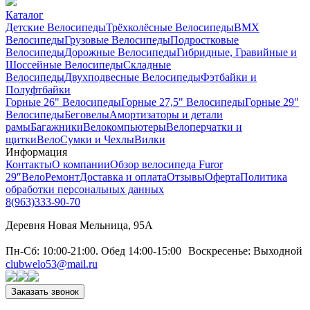
Каталог
Детские Велосипеды
Трёхколёсные Велосипеды
BMX
Велосипеды
Грузовые Велосипеды
Подростковые
Велосипеды
Дорожные Велосипеды
Гибридные, Гравийные и
Шоссейные Велосипеды
Складные
Велосипеды
Двухподвесные Велосипеды
Фэтбайки и
Полуфтбайки
Горные 26" Велосипеды
Горные 27,5" Велосипеды
Горные 29"
Велосипеды
Беговелы
Амортизаторы и детали
рамы
Багажники
Велокомпьютеры
Велоперчатки и
щитки
ВелоСумки и Чехлы
Вилки
Информация
Контакты
О компании
Обзор велосипеда Furor
29″
ВелоРемонт
Доставка и оплата
Отзывы
Оферта
Политика
обработки персональных данных
8(963)333-90-70
Деревня Новая Мельница, 95А
Пн-Сб: 10:00-21:00. Обед 14:00-15:00 Воскресенье: Выходной
clubwelo53@mail.ru
Заказать звонок