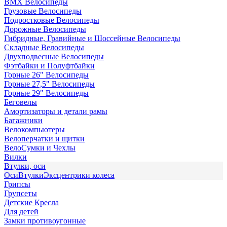
BMX Велосипеды
Грузовые Велосипеды
Подростковые Велосипеды
Дорожные Велосипеды
Гибридные, Гравийные и Шоссейные Велосипеды
Складные Велосипеды
Двухподвесные Велосипеды
Фэтбайки и Полуфтбайки
Горные 26" Велосипеды
Горные 27,5" Велосипеды
Горные 29" Велосипеды
Беговелы
Амортизаторы и детали рамы
Багажники
Велокомпьютеры
Велоперчатки и щитки
ВелоСумки и Чехлы
Вилки
Втулки, оси
Оси
Втулки
Эксцентрики колеса
Грипсы
Групсеты
Детские Кресла
Для детей
Замки противоугонные